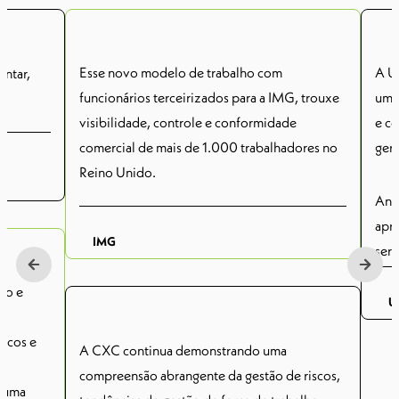
Esse novo modelo de trabalho com
A U
ntar,
funcionários terceirizados para a IMG, trouxe
um 
visibilidade, controle e conformidade
e co
comercial de mais de 1.000 trabalhadores no
gere
Reino Unido.
Anu
apr
IMG
serv
imp
ão e
prov
U
o
e a 
iscos e
A CXC continua demonstrando uma
noss
compreensão abrangente da gestão de riscos,
eles
osuma