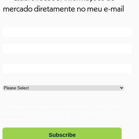
mercado diretamente no meu e-mail
First name
*
Last name
*
Email
*
I am a ...
CXC needs the contact information you provide to us to contact you
about our products and services. You can unsubscribe at any time. To
learn more see our
Privacy Policy
.