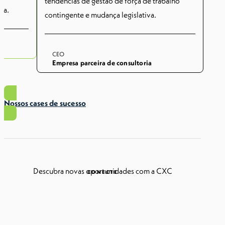
tendências de gestão de força de trabalho
da.
contingente e mudança legislativa.
A C
de 
ate
CEO
Empresa parceira de consultoria
Nossos cases de sucesso
Descubra novas oportunidades com a CXC
CONECTE