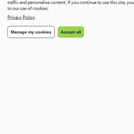
traffic and personalise content. If you continue to use this site, yo
Compartilhar com:
to our use of cookies.
Privacy Policy
O Guia Essencial sobre Provedor de Serviços
Manage my cookies
Accept all
Gerenciados (MSP)
Download Report
Descubra como podemos capacitar sua
futura força de trabalho
Entre em contato