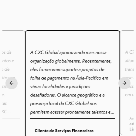
ços da
A CXC
A CXC Global apoiou ainda mais nossa
entos e
altam
organização globalmente. Recentemente,
ro de
trans
eles forneceram suporte a projetos de
eitos no
que e
folha de pagamento na Ásia-Pacífico em
mesma
nossa
várias localidades e jurisdições
ce.
em u
desafiadoras. O alcance geográfico e a
esas
presença local da CXC Global nos
 CXC
permitem acessar prontamente talentos e
Ank
empresa
garantir consistência e conformidade ao
adm
pe
envolver trabalhadores em todo o mundo.
Lim
Cliente de Serviços Financeiros