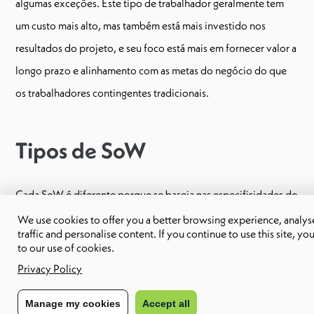
algumas exceções. Este tipo de trabalhador geralmente tem
um custo mais alto, mas também está mais investido nos
resultados do projeto, e seu foco está mais em fornecer valor a
longo prazo e alinhamento com as metas do negócio do que
os trabalhadores contingentes tradicionais.
Tipos de SoW
Cada SoW é diferente porque se baseia nas especificidades do
projeto para o qual você está contratando. Dito isso, há três
We use cookies to offer you a better browsing experience, analyse
traffic and personalise content. If you continue to use this site, yo
principais tipos de SoW que você provavelmente encontrará:
to our use of cookies.
Privacy Policy
SoW de design
Um SoW de design é o tipo mais detalhado de SoW que
Manage my cookies
Accept all
você provavelmente encontrará. Ele fornece uma