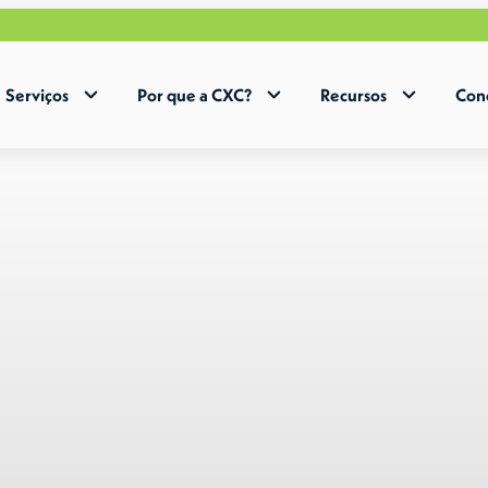
Acelere a e
Serviços
Por que a CXC?
Recursos
Con