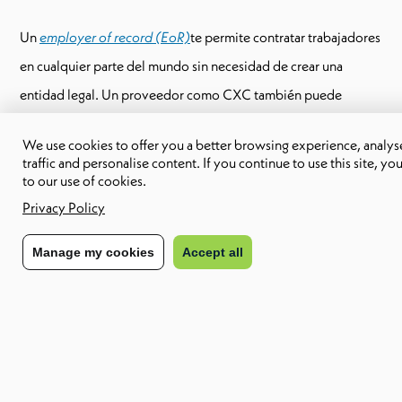
Un
employer of record (EoR)
te permite contratar trabajadores
en cualquier parte del mundo sin necesidad de crear una
entidad legal. Un proveedor como CXC también puede
encargarse de tareas de recursos humanos, como nómina,
We use cookies to offer you a better browsing experience, analyse
beneficios y compliance, asumiendo la parte administrativa
traffic and personalise content. If you continue to use this site, yo
to our use of cookies.
para que tú puedas enfocarte en encontrar el talento adecuado
Privacy Policy
dondequiera que esté.
Manage my cookies
Accept all
Alinea
DEI
a la estrategia de fuerza
laboral
Muchas iniciativas de DEI fallan porque son programas
paralelos o aislados que tienen poco impacto en la
estrategia
general de la fuerza laboral
. Para obtener un impacto real del