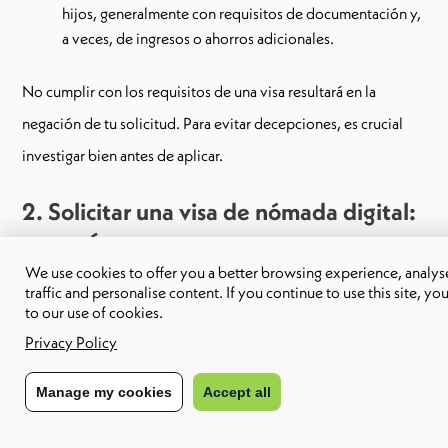
hijos, generalmente con requisitos de documentación y,
a veces, de ingresos o ahorros adicionales.
No cumplir con los requisitos de una visa resultará en la
negación de tu solicitud. Para evitar decepciones, es crucial
investigar bien antes de aplicar.
2. Solicitar una visa de nómada digital:
una guía paso a paso
We use cookies to offer you a better browsing experience, analyse
traffic and personalise content. If you continue to use this site, yo
Los pasos para solicitar un visado de nómada digital son
to our use of cookies.
diferentes en cada país. Sin embargo, aquí tienes una guía
Privacy Policy
básica paso a paso para darte una idea del proceso:
Manage my cookies
Accept all
Paso #1: Completar un formulario de solicitud:
Esto