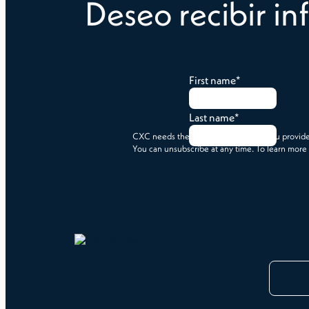
Deseo recibir i
First name
*
Last name
*
CXC needs the contact information you provide 
You can unsubscribe at any time. To learn more