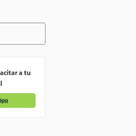
citar a tu
l
ipo