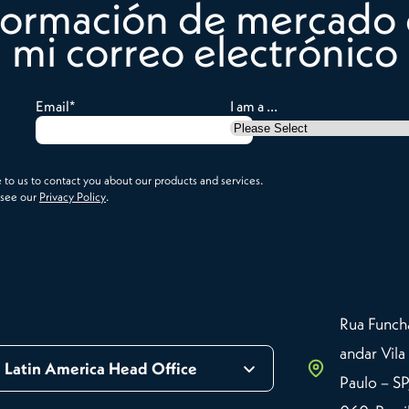
nformación de mercado
mi correo electrónico
Email
*
I am a ...
to us to contact you about our products and services.
 see our
Privacy Policy
.
Rua Funcha
andar Vila
Latin America Head Office
Paulo – S