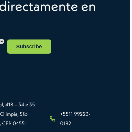
 directamente en
l, 418 – 34 e 35
 Olimpia, São
+5511 99223-
P, CEP 04551-
0182