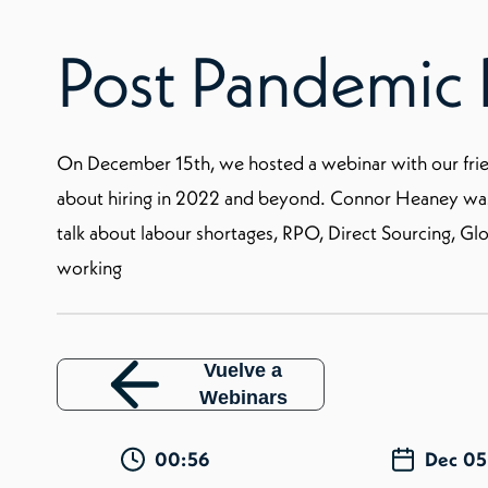
Post Pandemic 
On December 15th, we hosted a webinar with our frien
about hiring in 2022 and beyond. Connor Heaney was
talk about labour shortages, RPO, Direct Sourcing, Gl
working
Vuelve a
Webinars
00:56
Dec 05